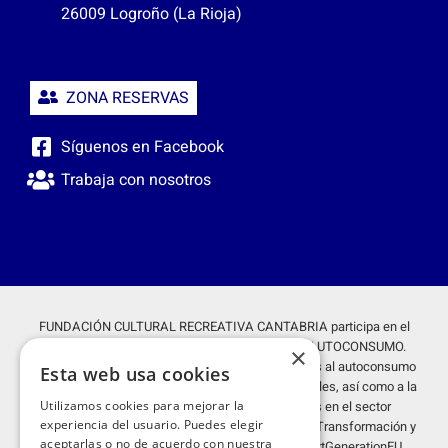
26009 Logroño (La Rioja)
ZONA RESERVAS
Síguenos en Facebook
Trabaja con nosotros
FUNDACIÓN CULTURAL RECREATIVA CANTABRIA participa en el
proyecto GENERACIÓN FOTOVOLTÁICA PARA AUTOCONSUMO.
×
Proyecto acogido al programa de incentivos ligados al autoconsumo
Esta web usa cookies
y almacenamiento, con fuentes de energía renovables, así como a la
Utilizamos cookies para mejorar la
implantación de sistemas térmicos renovables en el sector
experiencia del usuario. Puedes elegir
residencial en el marco del Plan de Recuperación, Transformación y
aceptarlas o no de acuerdo con nuestra
Resiliencia, financiado por la Unión Europea - NextGenerationEU.