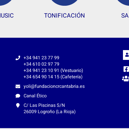
MUSIC
TONIFICACIÓN
SA
+34 941 23 77 99
+34 610 02 97 79
+34 941 23 10 91 (Vestuario)
+34 654 90 14 15 (Cafetería)
yoli@fundacioncrcantabria.es
Canal Ético
C/ Las Piscinas S/N
26009 Logroño (La Rioja)