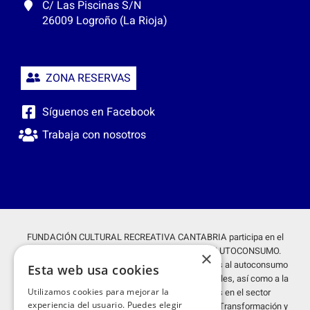
C/ Las Piscinas S/N
26009 Logroño (La Rioja)
ZONA RESERVAS
Síguenos en Facebook
Trabaja con nosotros
FUNDACIÓN CULTURAL RECREATIVA CANTABRIA participa en el
proyecto GENERACIÓN FOTOVOLTÁICA PARA AUTOCONSUMO.
×
Proyecto acogido al programa de incentivos ligados al autoconsumo
Esta web usa cookies
y almacenamiento, con fuentes de energía renovables, así como a la
implantación de sistemas térmicos renovables en el sector
Utilizamos cookies para mejorar la
experiencia del usuario. Puedes elegir
residencial en el marco del Plan de Recuperación, Transformación y