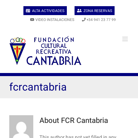
Skip
to
ALTA ACTIVIDADES
ZONA RESERVAS
content
VIDEO INSTALACIONES
+34 941 23 77 99
fcrcantabria
About
FCR Cantabria
This author has not yet filled in any