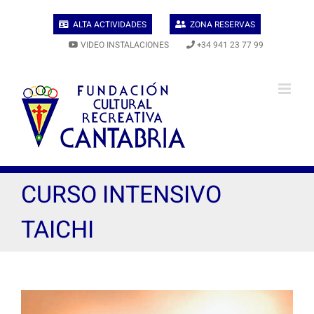
Skip
to
ALTA ACTIVIDADES
ZONA RESERVAS
content
VIDEO INSTALACIONES
+34 941 23 77 99
CURSO INTENSIVO
TAICHI
View