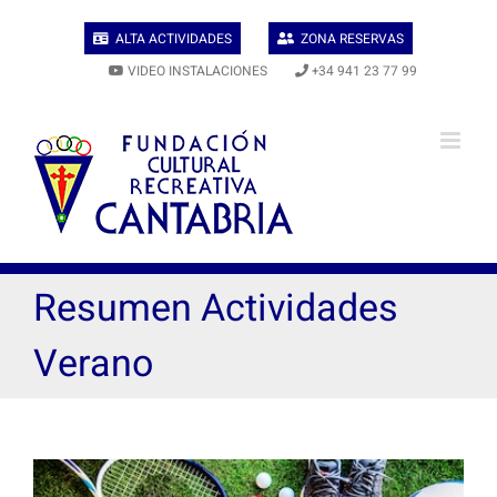
Skip
to
ALTA ACTIVIDADES
ZONA RESERVAS
content
VIDEO INSTALACIONES
+34 941 23 77 99
Resumen Actividades
Verano
View