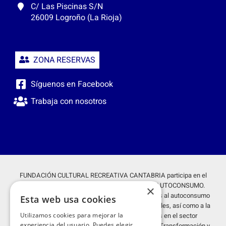
C/ Las Piscinas S/N
26009 Logroño (La Rioja)
ZONA RESERVAS
Síguenos en Facebook
Trabaja con nosotros
FUNDACIÓN CULTURAL RECREATIVA CANTABRIA participa en el
proyecto GENERACIÓN FOTOVOLTÁICA PARA AUTOCONSUMO.
×
Proyecto acogido al programa de incentivos ligados al autoconsumo
Esta web usa cookies
y almacenamiento, con fuentes de energía renovables, así como a la
Utilizamos cookies para mejorar la
implantación de sistemas térmicos renovables en el sector
experiencia del usuario. Puedes elegir
residencial en el marco del Plan de Recuperación, Transformación y